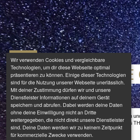
SPECIALS
Wir verwenden Cookies und vergleichbare
Technologien, um dir diese Webseite optimal
Exklusives für TH
präsentieren zu können. Einige dieser Technologien
sind für die Nutzung unserer Webseite unerlässlich.
LeserInnen
Mit deiner Zustimmung dürfen wir und unsere
Dienstleister Informationen auf deinem Gerät
speichern und abrufen. Dabei werden deine Daten
ohne deine Einwilligung nicht an Dritte
Wir arbeiten stetig daran, Sie immer wieder mit tollen 
weitergegeben, die nicht direkt unsere Dienstleister
unseren Partnern zu überraschen, von denen Sie als
sind. Deine Daten werden wir zu keinem Zeitpunkt
als erste erfahren.
für kommerzielle Zwecke verwenden.