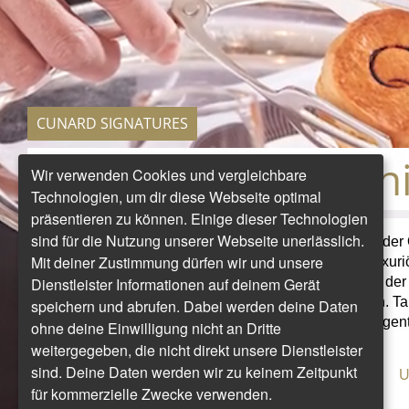
CUNARD SIGNATURES
Einzigartige Erlebn
Wir verwenden Cookies und vergleichbare
Technologien, um dir diese Webseite optimal
präsentieren zu können. Einige dieser Technologien
sind für die Nutzung unserer Webseite unerlässlich.
Die Cunard Signatures machen eine Reise an Bord der
Mit deiner Zustimmung dürfen wir und unsere
typisch britische, stilvolle Afternoon Tea Time, das luxu
Dienstleister Informationen auf deinem Gerät
Gala-Abende, das inspirierende Lektorenprogramm, der t
Aufmerksamkeiten, die Momente besonders machen. Tauc
speichern und abrufen. Dabei werden deine Daten
unserer Queens und erfahren Sie, was genau das eigentli
ohne deine Einwilligung nicht an Dritte
weitergegeben, die nicht direkt unsere Dienstleister
sind. Deine Daten werden wir zu keinem Zeitpunkt
Monika Heick
U
für kommerzielle Zwecke verwenden.