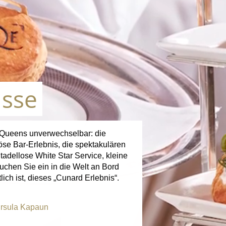
isse
 Queens unverwechselbar: die
riöse Bar-Erlebnis, die spektakulären
adellose White Star Service, kleine
hen Sie ein in die Welt an Bord
ch ist, dieses „Cunard Erlebnis“.
rsula Kapaun