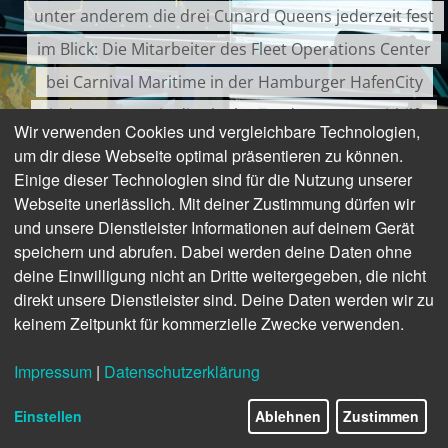
unter anderem die drei Cunard Queens jederzeit fest
im Blick: Die Mitarbeiter des Fleet Operations Center
bei Carnival Maritime in der Hamburger HafenCity
sind so etwas wie die Fluglotsen der Meere. Mithilfe
Wir verwenden Cookies und vergleichbare Technologien,
der digitalen Navigationsplattform Neptune
um dir diese Webseite optimal präsentieren zu können.
Einige dieser Technologien sind für die Nutzung unserer
optimieren sie in ihrem nautischen Zentrum
Webseite unerlässlich. Mit deiner Zustimmung dürfen wir
Sicherheit und Umweltschutz und bieten den Crews
und unsere Dienstleister Informationen auf deinem Gerät
an Bord bei Bedarf Unterstützung an.
speichern und abrufen. Dabei werden deine Daten ohne
deine Einwilligung nicht an Dritte weitergegeben, die nicht
direkt unsere Dienstleister sind. Deine Daten werden wir zu
keinem Zeitpunkt für kommerzielle Zwecke verwenden.
Impressum
|
Datenschutzerklärung
Einstellen
Ablehnen
Zustimmen