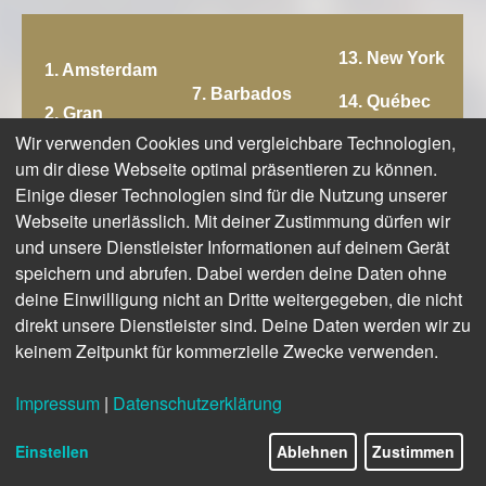
13. New York
1. Amsterdam
7. Barbados
14. Québec
2. Gran
Canaria
8. Tallinn
Wir verwenden Cookies und vergleichbare Technologien,
15.
um dir diese Webseite optimal präsentieren zu können.
Kopenhagen
3. Valencia
9. Glacier Bay
Einige dieser Technologien sind für die Nutzung unserer
16. San
Webseite unerlässlich. Mit deiner Zustimmung dürfen wir
4. Madeira
10. Tokio
Francisco
und unsere Dienstleister Informationen auf deinem Gerät
5.
11. Rom
speichern und abrufen. Dabei werden deine Daten ohne
17. Hubbard
Panamakanal
deine Einwilligung nicht an Dritte weitergegeben, die nicht
Glacier
12. Santorin
direkt unsere Dienstleister sind. Deine Daten werden wir zu
6. Lissabon
18. Hongkong
keinem Zeitpunkt für kommerzielle Zwecke verwenden.
Impressum
|
Datenschutzerklärung
Einstellen
Ablehnen
Zustimmen
16 und mehr richtig erkannte Destinationen:
Chapeau,