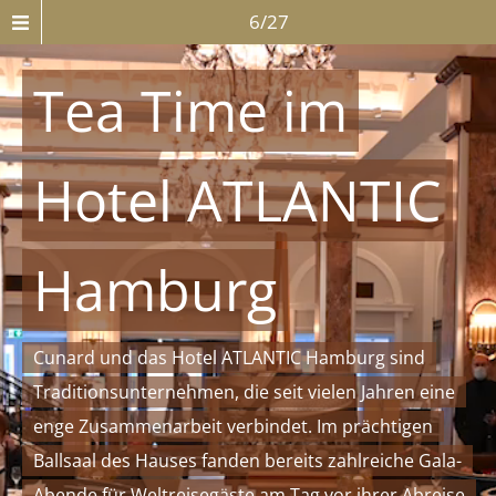
6/27
Tea Time im
Hotel ATLANTIC
Hamburg
Cunard und das Hotel ATLANTIC Hamburg sind
Traditionsunternehmen, die seit vielen Jahren eine
enge Zusammenarbeit verbindet. Im prächtigen
Ballsaal des Hauses fanden bereits zahlreiche Gala-
Abende für Weltreisegäste am Tag vor ihrer Abreise