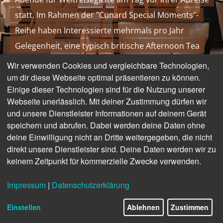
statt. Im Rahmen der "Cunard Special Moments"-
Reihe haben Interessierte mehrmals pro Jahr
Gelegenheit, eine typisch britische Afternoon Tea
Time in der gemütlichen und stilvollen Lobby des
Wir verwenden Cookies und vergleichbare Technologien,
Hotels zu genießen und interessanten Vorträgen zu
um dir diese Webseite optimal präsentieren zu können.
Einige dieser Technologien sind für die Nutzung unserer
lauschen. Im wundervollen Ambiente des Hotel
Webseite unerlässlich. Mit deiner Zustimmung dürfen wir
ATLANTIC Hamburg lässt sich fast vergessen, dass die
und unsere Dienstleister Informationen auf deinem Gerät
Tea Time an Land und nicht an Bord einer der Cunard
speichern und abrufen. Dabei werden deine Daten ohne
deine Einwilligung nicht an Dritte weitergegeben, die nicht
Queens stattfindet …
direkt unsere Dienstleister sind. Deine Daten werden wir zu
keinem Zeitpunkt für kommerzielle Zwecke verwenden.
Impressum
|
Datenschutzerklärung
Einstellen
Ablehnen
Zustimmen