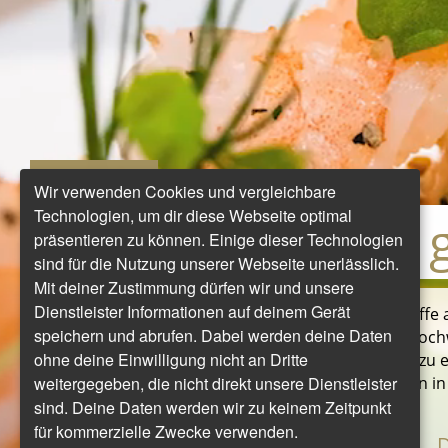
CULINARY ART
Wir verwenden Cookies und vergleichbare
Technologien, um dir diese Webseite optimal
Mit allen Sinnen
präsentieren zu können. Einige dieser Technologien
sind für die Nutzung unserer Webseite unerlässlich.
Mit deiner Zustimmung dürfen wir und unsere
Dienstleister Informationen auf deinem Gerät
So vielfältig wie die Regionen, die die Cunard Schiffe
speichern und abrufen. Dabei werden deine Daten
abwechslungsreich ist auch die Küche an Bord: hoch
ohne deine Einwilligung nicht an Dritte
kulinarische Einflüsse und raffinierte Rezepte. Dazu
weitergegeben, die nicht direkt unsere Dienstleister
einen Signature Cocktail – et voilà! Tauchen Sie ein i
sind. Deine Daten werden wir zu keinem Zeitpunkt
für kommerzielle Zwecke verwenden.
JAKUB MAKAREWICZ CHIEF
D