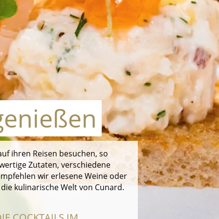
 genießen
 auf ihren Reisen besuchen, so
wertige Zutaten, verschiedene
 empfehlen wir erlesene Weine oder
n die kulinarische Welt von Cunard.
IE COCKTAILS IM